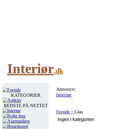
Interiør
.dk
Annonce:
Forside
Interiør
KATEGORIER
Artikler
BEDSTE PÅ NETTET
Interiør
Forside >
Glas
Bolig ting
Alarmanlæg
Brugskunst