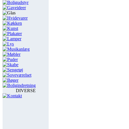
Boligudstyr
Gaveideer
Glas
Hvidevarer
Køkken
Kunst
Plakater
Lamper
Lys
Musikanlæg
Møbler
Puder
Skabe
Sengetøj
Soveværelset
Bøger
Boligindretning
DIVERSE
Kontakt