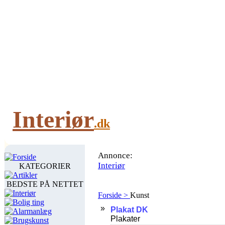
Interiør
.dk
Annonce:
Forside
Interiør
KATEGORIER
Artikler
BEDSTE PÅ NETTET
Interiør
Forside >
Kunst
Bolig ting
Alarmanlæg
Brugskunst