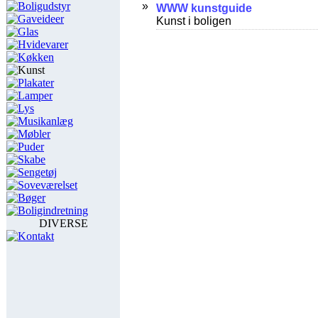
Boligudstyr
Gaveideer
Glas
Hvidevarer
Køkken
Kunst
Plakater
Lamper
Lys
Musikanlæg
Møbler
Puder
Skabe
Sengetøj
Soveværelset
Bøger
Boligindretning
DIVERSE
Kontakt