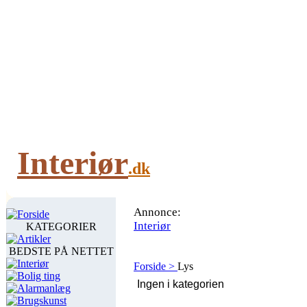
Interiør
.dk
Annonce:
Forside
Interiør
KATEGORIER
Artikler
BEDSTE PÅ NETTET
Interiør
Forside >
Lys
Bolig ting
Alarmanlæg
Brugskunst