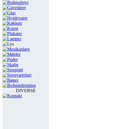
Boligudstyr
Gaveideer
Glas
Hvidevarer
Køkken
Kunst
Plakater
Lamper
Lys
Musikanlæg
Møbler
Puder
Skabe
Sengetøj
Soveværelset
Bøger
Boligindretning
DIVERSE
Kontakt