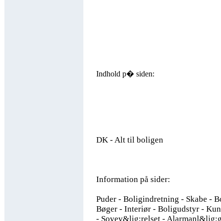
Indhold p� siden:
DK - Alt til boligen
Information på sider:
Puder - Boligindretning - Skabe - Bo
Bøger - Interiør - Boligudstyr - Ku
- Sovev&lig;relset - Alarmanl&lig;g