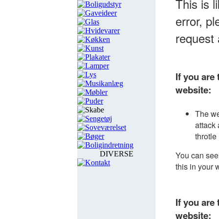
Boligudstyr
Gaveideer
Glas
Hvidevarer
Køkken
Kunst
Plakater
Lamper
Lys
Musikanlæg
Møbler
Puder
Skabe
Sengetøj
Soveværelset
Bøger
Boligindretning
DIVERSE
Kontakt