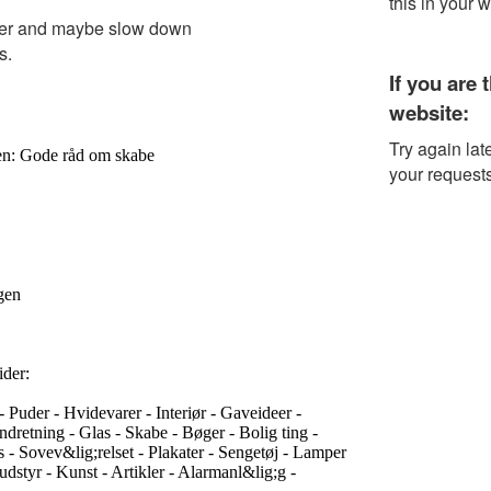
en: Gode råd om skabe
igen
ider:
 Puder - Hvidevarer - Interiør - Gaveideer -
dretning - Glas - Skabe - Bøger - Bolig ting -
 - Sovev&lig;relset - Plakater - Sengetøj - Lamper
udstyr - Kunst - Artikler - Alarmanl&lig;g -