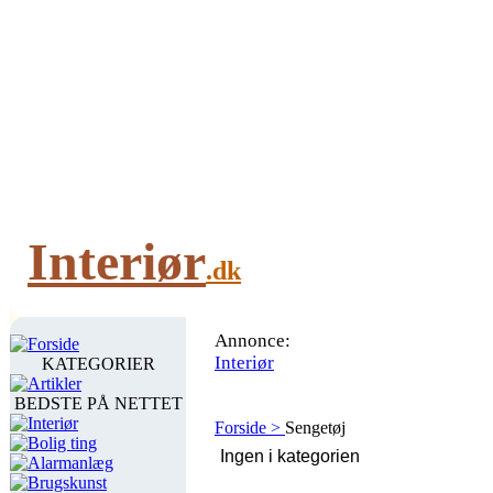
Interiør
.dk
Annonce:
Forside
Interiør
KATEGORIER
Artikler
BEDSTE PÅ NETTET
Interiør
Forside >
Sengetøj
Bolig ting
Alarmanlæg
Brugskunst