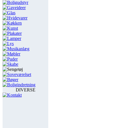
Boligudstyr
Gaveideer
Glas
Hvidevarer
Køkken
Kunst
Plakater
Lamper
Lys
Musikanlæg
Møbler
Puder
Skabe
Sengetøj
Soveværelset
Bøger
Boligindretning
DIVERSE
Kontakt