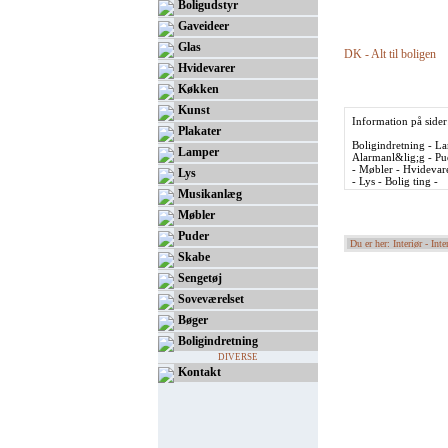
Boligudstyr
Gaveideer
Glas
DK - Alt til boligen
Hvidevarer
Køkken
Kunst
Information på sider
Plakater
Boligindretning - Lam
Lamper
Alarmanl&lig;g - Pu
- Møbler - Hvidevare
Lys
- Lys - Bolig ting -
Musikanlæg
Møbler
Puder
Du er her: Interiør -
Inte
Skabe
Sengetøj
Soveværelset
Bøger
Boligindretning
DIVERSE
Kontakt