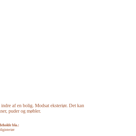
et indre af en bolig. Modsat eksteriør. Det kan
iner, puder og møbler.
deholde bla.:
liginteriør