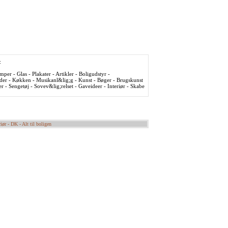
:
per - Glas - Plakater - Artikler - Boligudstyr -
der - Køkken - Musikanl&lig;g - Kunst - Bøger - Brugskunst
r - Sengetøj - Sovev&lig;relset - Gaveideer - Interiør - Skabe
riør - DK - Alt til boligen