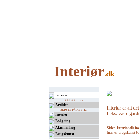
Interiør
.dk
Forside
KATEGORIER
Artikler
Interiør er alt d
BEDSTE PÅ NETTET
f.eks. være gard
Interiør
Bolig ting
Alarmanlæg
Siden Interiør.dk in
Interiør brugskunst bo
Brugskunst